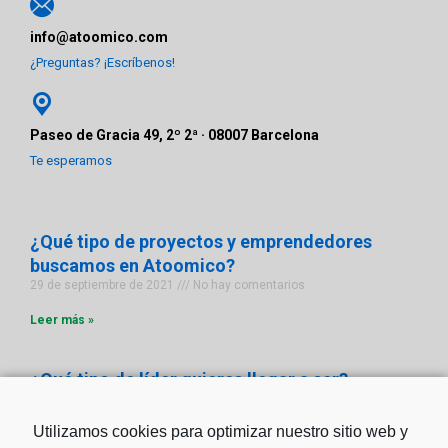
info@atoomico.com
¿Preguntas? ¡Escríbenos!
Paseo de Gracia 49, 2º 2ª · 08007 Barcelona
Te esperamos
¿Qué tipo de proyectos y emprendedores
buscamos en Atoomico?
29 de septiembre de 2021
No hay comentarios
Leer más »
¿Qué tipo de líder quieres llegar a ser?
23 de septiembre de 2021
No hay comentarios
Utilizamos cookies para optimizar nuestro sitio web y
Leer más »